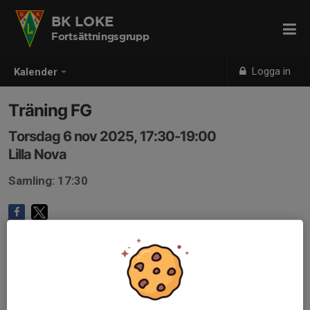
BK LOKE
Fortsättningsgrupp
Logga in
Kalender
Träning FG
Torsdag 6 nov 2025, 17:30-19:00
Lilla Nova
Samling: 17:30