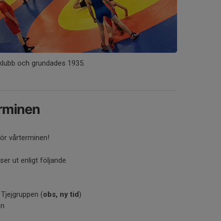
rklubb och grundades 1935.
erminen
för vårterminen!
ser ut enligt följande
Tjejgruppen (
obs, ny tid
)
en