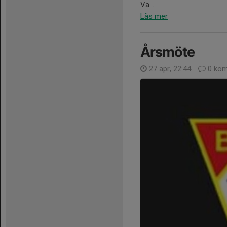
Vä...
Läs mer
Årsmöte
27 apr, 22:44
0 kom