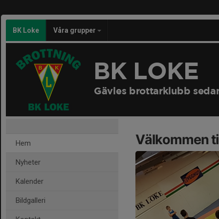
BK Loke
Våra grupper
BK LOKE
Gävles brottarklubb seda
Välkommen til
Hem
Nyheter
Kalender
Bildgalleri