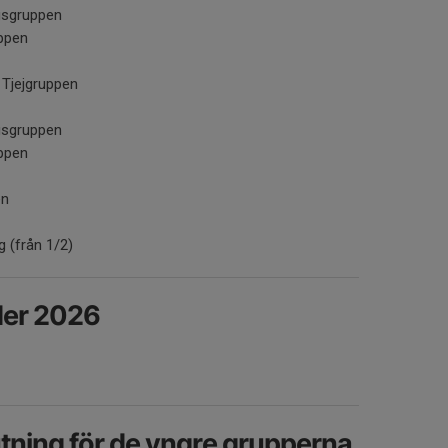
ingsgruppen
ppen
Tjejgruppen
ingsgruppen
ppen
en
 (från 1/2)
der 2026
ning för de yngre grupperna