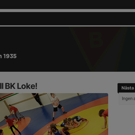
n 1935
l BK Loke!
Nästa 
Ingen 