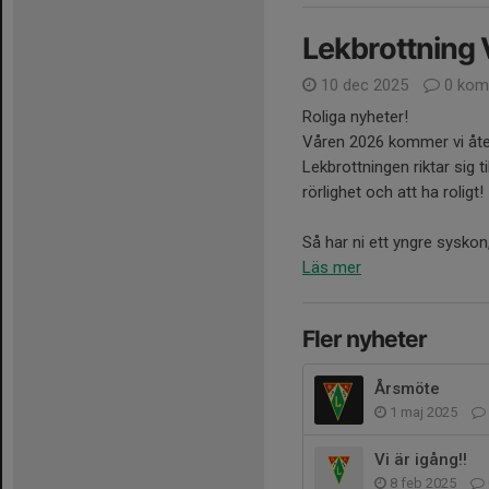
Lekbrottning
10 dec 2025
0 kom
Roliga nyheter!
Våren 2026 kommer vi åter
Lekbrottningen riktar sig t
rörlighet och att ha roligt!
Så har ni ett yngre syskon,.
Läs mer
Fler nyheter
Årsmöte
1 maj 2025
Vi är igång!!
8 feb 2025