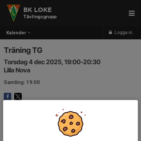
BK LOKE
Tävlingsgrupp
Logga in
Kalender
Träning TG
Torsdag 4 dec 2025, 19:00-20:30
Lilla Nova
Samling: 19:00